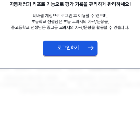
자동채점과 리포트 기능으로 평가 기록을 편리하게 관리하세요!
비바샘 계정으로 로그인 후 이용할 수 있으며,
초등학교 선생님은 초등 교과서의 자료/문항을,
중고등학교 선생님은 중고등 교과서의 자료/문항을 활용할 수 있습니다.
로그인하기
사소개
문의하기
찾아오시는 길
이용약관
개인정보처리방침
사이트맵
㈜비상교육 대표자명 : 양태회
사업자등록번호 : 211-87-07735
 과천대로2길 54 그라운드브이 14층
TEL : 1544-7714(선생님 전용 고
COPYRIGHT(C) (주)비상교육 ALL RIGHTS RESERVED.