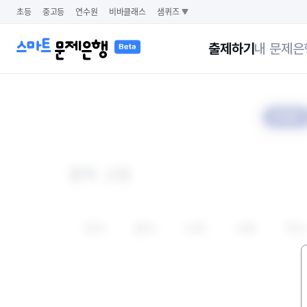
초등
중고등
연수원
비바클래스
샘퀴즈
출제하기
내 문제은
STEP 1
중학
고등
국어
영어
수학
사회
역사